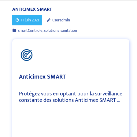
Skip
ANTICIMEX SMART
to
content
11 juin 2021
useradmin
smartControle
,
solutions_sanitation
Anticimex SMART
Protégez vous
en optant pour la surveillance
constante des solutions Anticimex SMART …