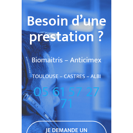
Besoin d’une
prestation ?
Biomaitris – Anticimex
TOULOUSE – CASTRES – ALBI
05 61 57 27
71
JE DEMANDE UN